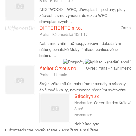
Brno , K Terminálu 2
NEXTWOOD – WPC, dřevoplast – podlahy, ploty,
zábradlí Jsme výhradní dovozce WPC –
dřevoplastových...
DIFFERENTE s.r.o.
Okres:
Praha , Bělehradská 1051/17
Nabízíme vnitřní a&nbsp;venkovní dekorativní
nátěry, benátské štuky, imitace pohledového
betonu,...
Atelier Orsei s.r.o.
Okres:
Praha - hlavní město
Praha , U Uranie
Svým zákazníkům nabízíme materiály a výrobky
špičkové kvality, navrhované předními světovými...
Střechy123
Nechanice ,
Okres:
Hradec Králové
Staré
Nechanice
Nabízíme tyto
služby:zednictví,pokrývačství,klepmířství a malířství