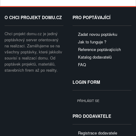
O CHCI PROJEKT DOMU.CZ
PRO POPTÁVAJÍCÍ
Chci projekt domu.cz je jediný
Zadat novou poptávku
poptávkový server orientovaný
Jak to funguje ?
na realizaci. Zaměřujeme se na
Reference poptávajících
všechny poptávky, které jakkoliv
Katalog dodavatelů
souvisí s realizací domu. Od
poptávek projektů, materiálů,
FAQ
stavebních firem až po reality.
LOGIN FORM
PŘIHLÁSIT SE
PRO DODAVATELE
Registrace dodavatele