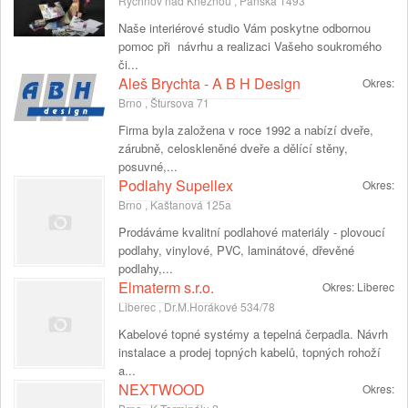
Rychnov nad Kněžnou , Panská 1493
Naše interiérové studio Vám poskytne odbornou
pomoc při návrhu a realizaci Vašeho soukromého
či...
Aleš Brychta - A B H Design
Okres:
Brno , Štursova 71
Firma byla založena v roce 1992 a nabízí dveře,
zárubně, celoskleněné dveře a dělící stěny,
posuvné,...
Podlahy Supellex
Okres:
Brno , Kaštanová 125a
Prodáváme kvalitní podlahové materiály - plovoucí
podlahy, vinylové, PVC, laminátové, dřevěné
podlahy,...
Elmaterm s.r.o.
Okres:
Liberec
Liberec , Dr.M.Horákové 534/78
Kabelové topné systémy a tepelná čerpadla. Návrh
instalace a prodej topných kabelů, topných rohoží
a...
NEXTWOOD
Okres: