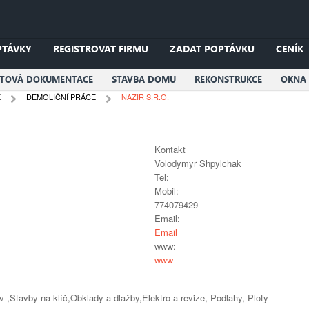
PTÁVKY
REGISTROVAT FIRMU
ZADAT POPTÁVKU
CENÍK
KTOVÁ DOKUMENTACE
STAVBA DOMU
REKONSTRUKCE
OKNA 
E
DEMOLIČNÍ PRÁCE
NAZIR S.R.O.
Kontakt
Volodymyr Shpylchak
Tel:
Mobil:
774079429
Email:
Email
www:
www
,Stavby na klíč,Obklady a dlažby,Elektro a revize, Podlahy, Ploty-