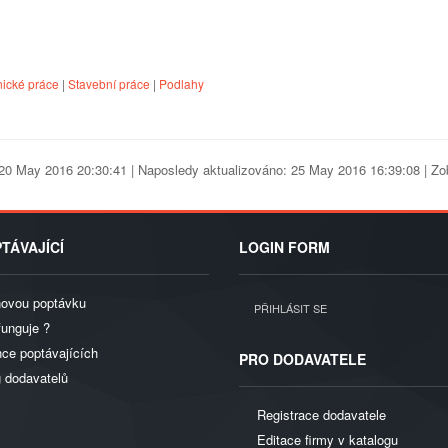
ické práce
|
Stavební práce
|
Podlahy
20 May 2016 20:30:41 | Naposledy aktualizováno: 25 May 2016 16:39:08 | Z
TÁVAJÍCÍ
LOGIN FORM
novou poptávku
PŘIHLÁSIT SE
funguje ?
ce poptávajících
PRO DODAVATELE
g dodavatelů
Registrace dodavatele
Editace firmy v katalogu