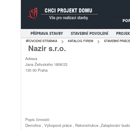
PO
PŘÍPRAVA STAVBY
STAVEBNÍ POVOLENÍ
PROJE
ÚVODNÍ STRÁNKA
KATALOG FIREM
STAVEBNÍ PRÁC
Nazir s.r.o.
Adresa
Jana Želivského 1806/23
130 00
Praha
Popis činnosti:
Demolice , Výkopové práce , Rekonstrukce ,Zateplování budov 