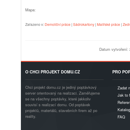
Mapa:
Zařazeno v:
Demoliční práce
|
Sádrokartony
|
Malířské práce
|
Zedn
Datum vytvoření: 
O CHCI PROJEKT DOMU.CZ
PRO POP
Chci projekt domu.cz je jediný poptávkový
Zadat 
server orientovaný na realizaci. Zaměřujeme
Jak to 
se na všechny poptávky, které jakkoliv
Referen
souvisí s realizací domu. Od poptávek
Katalo
projektů, materiálů, stavebních firem až po
reality.
FAQ