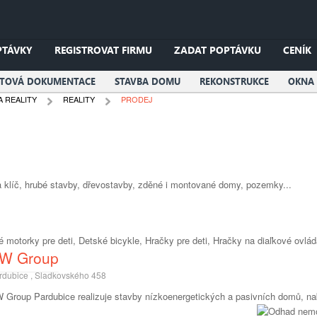
PTÁVKY
REGISTROVAT FIRMU
ZADAT POPTÁVKU
CENÍK
KTOVÁ DOKUMENTACE
STAVBA DOMU
REKONSTRUKCE
OKNA 
A REALITY
REALITY
PRODEJ
 klíč, hrubé stavby, dřevostavby, zděné i montované domy, pozemky...
é motorky pre deti, Detské bicykle, Hračky pre deti, Hračky na diaľkové ovláda
W Group
rdubice , Sladkovského 458
 Group Pardubice realizuje stavby nízkoenergetických a pasivních domů, nab