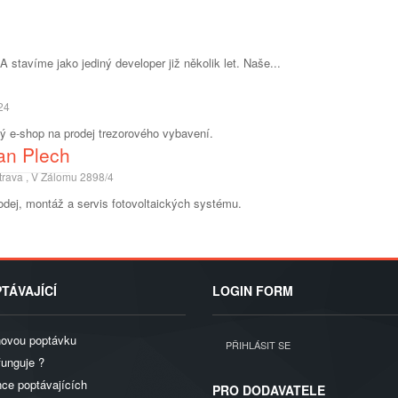
A stavíme jako jediný developer již několik let. Naše...
24
ný e-shop na prodej trezorového vybavení.
an Plech
trava , V Zálomu 2898/4
odej, montáž a servis fotovoltaických systému.
TÁVAJÍCÍ
LOGIN FORM
novou poptávku
PŘIHLÁSIT SE
funguje ?
ce poptávajících
PRO DODAVATELE