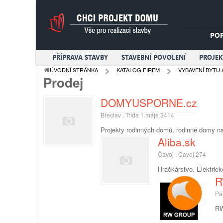
PO
PŘÍPRAVA STAVBY
STAVEBNÍ POVOLENÍ
PROJE
ÚVODNÍ STRÁNKA
KATALOG FIREM
VYBAVENÍ BYTU 
Prodej
DOMYUSPORNE.cz
Břeclav , Třída 1.máje 3414
Projekty rodinných domů, rodinné domy na
Aliba.sk
Čavoj , Čavoj 274
Hračkárstvo, Elektrick
R
Pa
RW