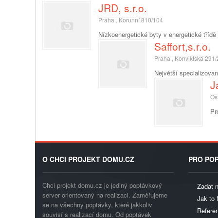
JRD, s.r.o.
Praha , Korunní 810/104
Nízkoenergetické byty v energetické třídě 
Saffort,s.r.o.
Praha , Konviktská 291/
Největší specializova
J
Os
Pr
O CHCI PROJEKT DOMU.CZ
PRO POP
Chci projekt domu.cz je jediný poptávkový
Zadat 
server orientovaný na realizaci. Zaměřujeme
Jak to 
se na všechny poptávky, které jakkoliv
Referen
souvisí s realizací domu. Od poptávek