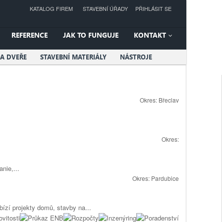
KATALOG FIREM
STAVEBNÍ ÚŘADY
PŘIHLÁSIT SE
REFERENCE
JAK TO FUNGUJE
KONTAKT
A DVEŘE
STAVEBNÍ MATERIÁLY
NÁSTROJE
Okres:
Břeclav
Okres:
nie,...
Okres:
Pardubice
ízí projekty domů, stavby na...