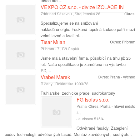
fasad atd....
VEXPO CZ s.r.o. - divize IZOLACE IN
Žďár nad Sázavou , Strojírenská 26
Okres:
Specializujeme se na snižování
nákladů energie. Foukaná tepelná izolace patří mezi
velmi levné a kvalitní...
Tisar Milan
Okres:
Příbram
Příbram - 7 , Bří.Čapků
Jsme malá stavební firma, působící na trhu již 25
let. Naše specifikace je zaměřena na výstavbu
RD,...
Vrabel Marek
Okres:
Praha - východ
Říčany , Roklanska 1993/78
Truhlarske, zednicke prace, sadrokartony
FG Isofas s.r.o.
Praha
Okres:
Praha - hlavní město
4 ,
Jaurisova 515/4
Odvětrané fasády. Zateplení
budov technologií odvětraných fasád. Montáž zavěšených, suchých...