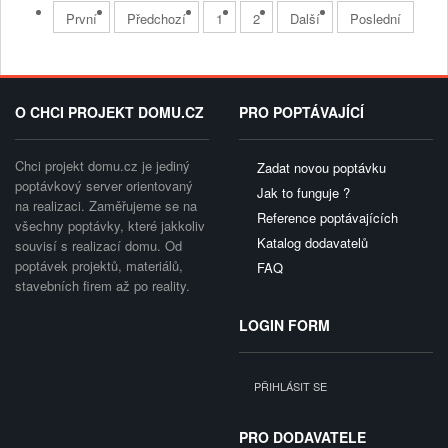
První
Předchozí
1
2
Další
Poslední
O CHCI PROJEKT DOMU.CZ
PRO POPTÁVAJÍCÍ
Chci projekt domu.cz je jediný
Zadat novou poptávku
poptávkový server orientovaný
Jak to funguje ?
na realizaci. Zaměřujeme se na
Reference poptávajících
všechny poptávky, které jakkoliv
Katalog dodavatelů
souvisí s realizací domu. Od
poptávek projektů, materiálů,
FAQ
stavebních firem až po reality.
LOGIN FORM
PŘIHLÁSIT SE
PRO DODAVATELE