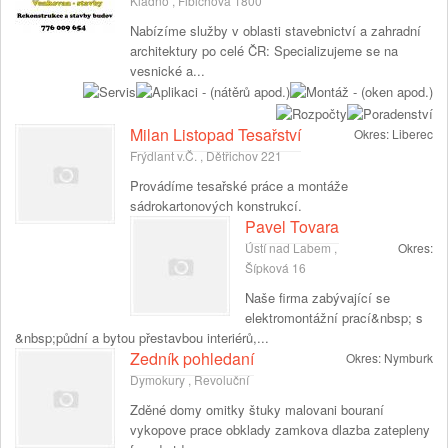
Kladno , Fibichova 1800
Nabízíme služby v oblasti stavebnictví a zahradní
architektury po celé ČR: Specializujeme se na
vesnické a...
Milan Listopad Tesařství
Okres:
Liberec
Frýdlant v.Č. , Dětřichov 221
Provádíme tesařské práce a montáže
sádrokartonových konstrukcí.
Pavel Tovara
Ústí nad Labem ,
Okres:
Šípková 16
Naše firma zabývající se
elektromontážní prací&nbsp; s
&nbsp;půdní a bytou přestavbou interiérů,...
Zedník pohledaní
Okres:
Nymburk
Dymokury , Revoluční
Zděné domy omitky štuky malovani bouraní
vykopove prace obklady zamkova dlazba zatepleny