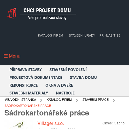
KATALOG FIREM
STAVEBNÍ ÚŘADY
PŘIHLÁSIT SE
Menu
PŘÍPRAVA STAVBY
STAVEBNÍ POVOLENÍ
PROJEKTOVÁ DOKUMENTACE
STAVBA DOMU
REKONSTRUKCE
OKNA A DVEŘE
STAVEBNÍ MATERIÁLY
NÁSTROJE
ÚVODNÍ STRÁNKA
KATALOG FIREM
STAVEBNÍ PRÁCE
SÁDROKARTONÁŘSKÉ PRÁCE
Sádrokartonářské práce
Villager s.r.o.
Okres:
Kladno