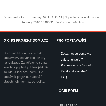
Datum vytvoření: 1 January 2013 19:32:52 | Naposledy aktualizováno: 1
January 2013 18:32:52 | Zobrazeno:
5546
krát
O CHCI PROJEKT DOMU.CZ
PRO POPTÁVAJÍCÍ
Chci projekt domu.cz je jediný
Zadat novou poptávku
poptávkový server orientovaný
Jak to funguje ?
na realizaci. Zaměřujeme se na
Reference poptávajících
všechny poptávky, které jakkoliv
Katalog dodavatelů
souvisí s realizací domu. Od
poptávek projektů, materiálů,
FAQ
stavebních firem až po reality.
LOGIN FORM
PŘIHLÁSIT SE