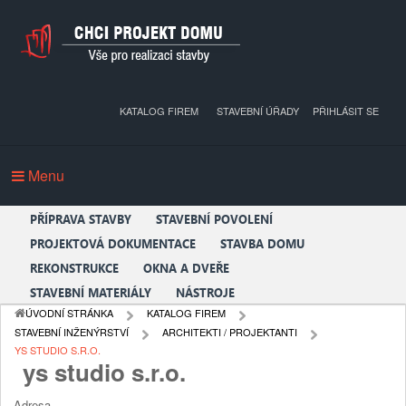
KATALOG FIREM
STAVEBNÍ ÚŘADY
PŘIHLÁSIT SE
Menu
PŘÍPRAVA STAVBY
STAVEBNÍ POVOLENÍ
PROJEKTOVÁ DOKUMENTACE
STAVBA DOMU
REKONSTRUKCE
OKNA A DVEŘE
STAVEBNÍ MATERIÁLY
NÁSTROJE
ÚVODNÍ STRÁNKA
KATALOG FIREM
STAVEBNÍ INŽENÝRSTVÍ
ARCHITEKTI / PROJEKTANTI
YS STUDIO S.R.O.
ys studio s.r.o.
Adresa