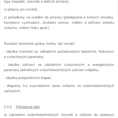
typy čerpadel, uzavírek a dalších armatur),
x) pokyny pro montáž,
y) požadavky na uvádění do provozu (předepsané a smluvní zkoušky,
komplexní vyzkoušení, zkušební provoz, měření a seřízení průtoku
vzduchu, měření hluku apod.).
Součástí technické zprávy mohou být rovněž:
- tabulka místností se základními požadovanými teplotními, hlukovými
a vzduchovými parametry,
- tabulka zařízení se základními vzduchovými a energetickými
parametry jednotlivých vzduchotechnických zařízení vobjektu,
- tabulka protipožárních klapek,
- diagramy h-x svyznačením úprav vzduchu ve vzduchotechnických
zařízeních.
3.3.2.
Výkresová část
a) zakreslení vzduchotechnických rozvodů a zařízení do půdorysů