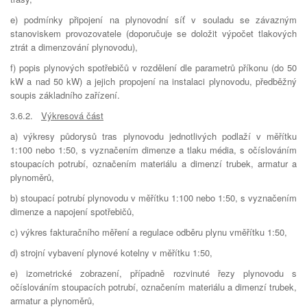
e) podmínky připojení na plynovodní síť v souladu se závazným
stanoviskem provozovatele (doporučuje se doložit výpočet tlakových
ztrát a dimenzování plynovodu),
f) popis plynových spotřebičů v rozdělení dle parametrů příkonu (do 50
kW a nad 50 kW) a jejich propojení na instalaci plynovodu, předběžný
soupis základního zařízení.
3.6.2.
Výkresová část
a) výkresy půdorysů tras plynovodu jednotlivých podlaží v měřítku
1:100 nebo 1:50, s vyznačením dimenze a tlaku média, s očíslováním
stoupacích potrubí, označením materiálu a dimenzí trubek, armatur a
plynoměrů,
b) stoupací potrubí plynovodu v měřítku 1:100 nebo 1:50, s vyznačením
dimenze a napojení spotřebičů,
c) výkres fakturačního měření a regulace odběru plynu vměřítku 1:50,
d) strojní vybavení plynové kotelny v měřítku 1:50,
e) izometrické zobrazení, případně rozvinuté řezy plynovodu s
očíslováním stoupacích potrubí, označením materiálu a dimenzí trubek,
armatur a plynoměrů,