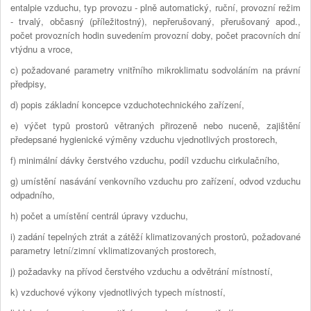
entalpie vzduchu, typ provozu - plně automatický, ruční, provozní režim
- trvalý, občasný (příležitostný), nepřerušovaný, přerušovaný apod.,
počet provozních hodin suvedením provozní doby, počet pracovních dní
vtýdnu a vroce,
c) požadované parametry vnitřního mikroklimatu sodvoláním na právní
předpisy,
d) popis základní koncepce vzduchotechnického zařízení,
e) výčet typů prostorů větraných přirozeně nebo nuceně, zajištění
předepsané hygienické výměny vzduchu vjednotlivých prostorech,
f) minimální dávky čerstvého vzduchu, podíl vzduchu cirkulačního,
g) umístění nasávání venkovního vzduchu pro zařízení, odvod vzduchu
odpadního,
h) počet a umístění centrál úpravy vzduchu,
i) zadání tepelných ztrát a zátěží klimatizovaných prostorů, požadované
parametry letní/zimní vklimatizovaných prostorech,
j) požadavky na přívod čerstvého vzduchu a odvětrání místností,
k) vzduchové výkony vjednotlivých typech místností,