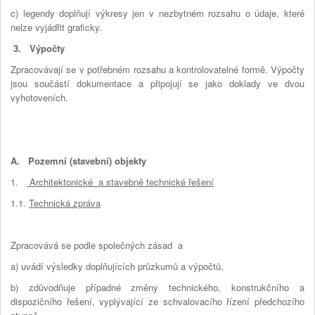
c) legendy doplňují výkresy jen v nezbytném rozsahu o údaje, které
nelze vyjádřit graficky.
3. Výpočty
Zpracovávají se v potřebném rozsahu a kontrolovatelné formě. Výpočty
jsou součástí dokumentace a připojují se jako doklady ve dvou
vyhotoveních.
A. Pozemní (stavební) objekty
1.
Architektonické a stavebně technické řešení
1.1.
Technická zpráva
Zpracovává se podle společných zásad a
a) uvádí výsledky doplňujících průzkumů a výpočtů,
b) zdůvodňuje případné změny technického, konstrukčního a
dispozičního řešení, vyplývající ze schvalovacího řízení předchozího