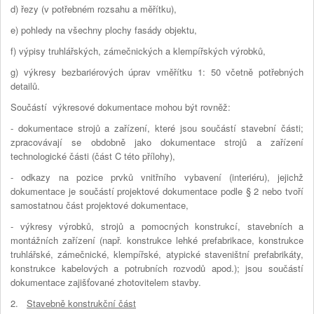
d) řezy (v potřebném rozsahu a měřítku),
e) pohledy na všechny plochy fasády objektu,
f) výpisy truhlářských, zámečnických a klempířských výrobků,
g) výkresy bezbariérových úprav vměřítku 1: 50 včetně potřebných
detailů.
Součástí výkresové dokumentace mohou být rovněž:
- dokumentace strojů a zařízení, které jsou součástí stavební části;
zpracovávají se obdobně jako dokumentace strojů a zařízení
technologické části (část C této přílohy),
- odkazy na pozice prvků vnitřního vybavení (interiéru), jejichž
dokumentace je součástí projektové dokumentace podle § 2 nebo tvoří
samostatnou část projektové dokumentace,
- výkresy výrobků, strojů a pomocných konstrukcí, stavebních a
montážních zařízení (např. konstrukce lehké prefabrikace, konstrukce
truhlářské, zámečnické, klempířské, atypické staveništní prefabrikáty,
konstrukce kabelových a potrubních rozvodů apod.); jsou součástí
dokumentace zajišťované zhotovitelem stavby.
2.
Stavebně konstrukční část