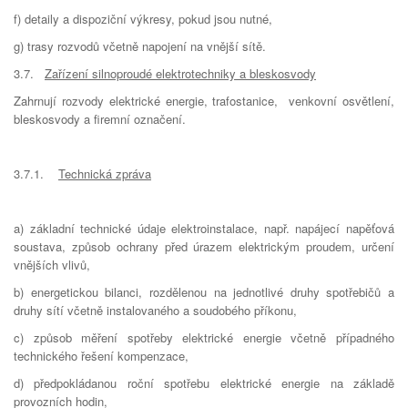
f) detaily a dispoziční výkresy, pokud jsou nutné,
g) trasy rozvodů včetně napojení na vnější sítě.
3.7.
Zařízení silnoproudé elektrotechniky a bleskosvody
Zahrnují rozvody elektrické energie, trafostanice, venkovní osvětlení,
bleskosvody a firemní označení.
3.7.1.
Technická zpráva
a) základní technické údaje elektroinstalace, např. napájecí napěťová
soustava, způsob ochrany před úrazem elektrickým proudem, určení
vnějších vlivů,
b) energetickou bilanci, rozdělenou na jednotlivé druhy spotřebičů a
druhy sítí včetně instalovaného a soudobého příkonu,
c) způsob měření spotřeby elektrické energie včetně případného
technického řešení kompenzace,
d) předpokládanou roční spotřebu elektrické energie na základě
provozních hodin,