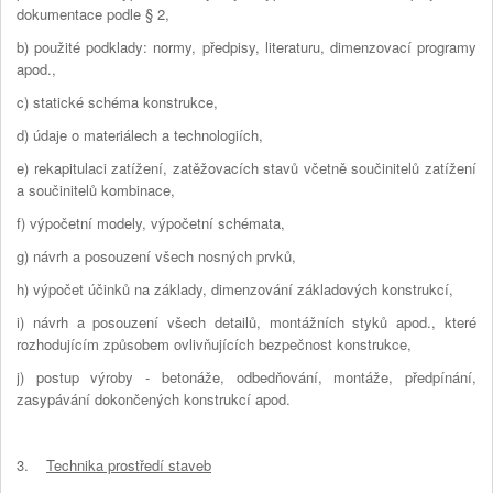
dokumentace podle § 2,
b) použité podklady: normy, předpisy, literaturu, dimenzovací programy
apod.,
c) statické schéma konstrukce,
d) údaje o materiálech a technologiích,
e) rekapitulaci zatížení, zatěžovacích stavů včetně součinitelů zatížení
a součinitelů kombinace,
f) výpočetní modely, výpočetní schémata,
g) návrh a posouzení všech nosných prvků,
h) výpočet účinků na základy, dimenzování základových konstrukcí,
i) návrh a posouzení všech detailů, montážních styků apod., které
rozhodujícím způsobem ovlivňujících bezpečnost konstrukce,
j) postup výroby - betonáže, odbedňování, montáže, předpínání,
zasypávání dokončených konstrukcí apod.
3.
Technika prostředí staveb