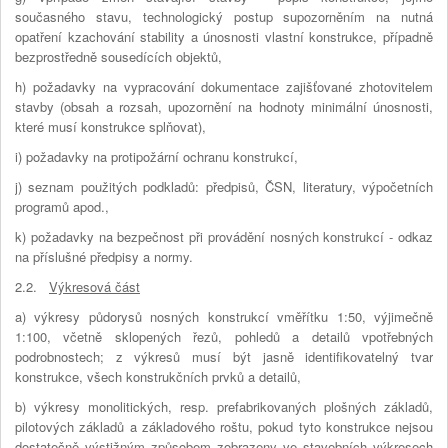
současného stavu, technologický postup supozorněním na nutná
opatření kzachování stability a únosnosti vlastní konstrukce, případně
bezprostředně sousedících objektů,
h) požadavky na vypracování dokumentace zajišťované zhotovitelem
stavby (obsah a rozsah, upozornění na hodnoty minimální únosnosti,
které musí konstrukce splňovat),
i) požadavky na protipožární ochranu konstrukcí,
j) seznam použitých podkladů: předpisů, ČSN, literatury, výpočetních
programů apod.,
k) požadavky na bezpečnost při provádění nosných konstrukcí - odkaz
na příslušné předpisy a normy.
2.2.
Výkresová část
a) výkresy půdorysů nosných konstrukcí vměřítku 1:50, výjimečně
1:100, včetně sklopených řezů, pohledů a detailů vpotřebných
podrobnostech; z výkresů musí být jasně identifikovatelný tvar
konstrukce, všech konstrukčních prvků a detailů,
b) výkresy monolitických, resp. prefabrikovaných plošných základů,
pilotových základů a základového roštu, pokud tyto konstrukce nejsou
dostatečně výstižným způsobem zobrazeny ve stavebních výkresech