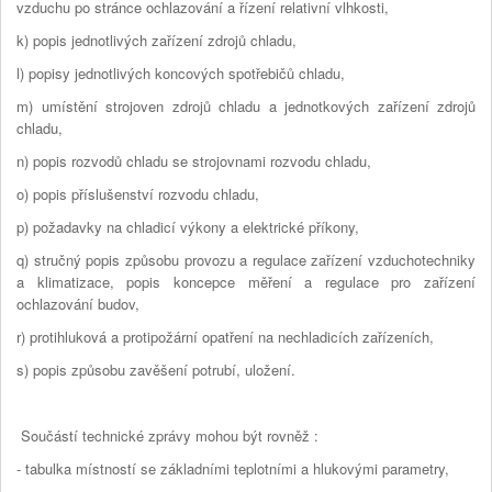
vzduchu po stránce ochlazování a řízení relativní vlhkosti,
k) popis jednotlivých zařízení zdrojů chladu,
l) popisy jednotlivých koncových spotřebičů chladu,
m) umístění strojoven zdrojů chladu a jednotkových zařízení zdrojů
chladu,
n) popis rozvodů chladu se strojovnami rozvodu chladu,
o) popis příslušenství rozvodu chladu,
p) požadavky na chladicí výkony a elektrické příkony,
q) stručný popis způsobu provozu a regulace zařízení vzduchotechniky
a klimatizace, popis koncepce měření a regulace pro zařízení
ochlazování budov,
r) protihluková a protipožární opatření na nechladicích zařízeních,
s) popis způsobu zavěšení potrubí, uložení.
Součástí technické zprávy mohou být rovněž :
- tabulka místností se základními teplotními a hlukovými parametry,