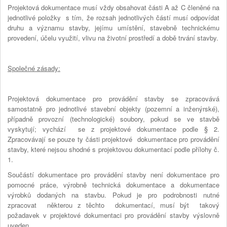
Projektová dokumentace musí vždy obsahovat části A až C členěné na
jednotlivé položky s tím, že rozsah jednotlivých částí musí odpovídat
druhu a významu stavby, jejímu umístění, stavebně technickému
provedení, účelu využití, vlivu na životní prostředí a době trvání stavby.
Společné zásady:
Projektová dokumentace pro provádění stavby se zpracovává
samostatně pro jednotlivé stavební objekty (pozemní a inženýrské),
případně provozní (technologické) soubory, pokud se ve stavbě
vyskytují; vychází se z projektové dokumentace podle § 2.
Zpracovávají se pouze ty části projektové dokumentace pro provádění
stavby, které nejsou shodné s projektovou dokumentací podle přílohy č.
1.
Součástí dokumentace pro provádění stavby není dokumentace pro
pomocné práce, výrobně technická dokumentace a dokumentace
výrobků dodaných na stavbu. Pokud je pro podrobnosti nutné
zpracovat některou z těchto dokumentací, musí být takový
požadavek v projektové dokumentaci pro provádění stavby výslovně
uveden.