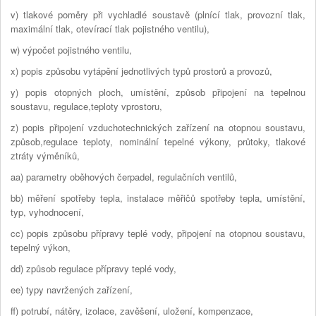
v) tlakové poměry při vychladlé soustavě (plnící tlak, provozní tlak,
maximální tlak, otevírací tlak pojistného ventilu),
w) výpočet pojistného ventilu,
x) popis způsobu vytápění jednotlivých typů prostorů a provozů,
y) popis otopných ploch, umístění, způsob připojení na tepelnou
soustavu, regulace,teploty vprostoru,
z) popis připojení vzduchotechnických zařízení na otopnou soustavu,
způsob,regulace teploty, nominální tepelné výkony, průtoky, tlakové
ztráty výměníků,
aa) parametry oběhových čerpadel, regulačních ventilů,
bb) měření spotřeby tepla, instalace měřičů spotřeby tepla, umístění,
typ, vyhodnocení,
cc) popis způsobu přípravy teplé vody, připojení na otopnou soustavu,
tepelný výkon,
dd) způsob regulace přípravy teplé vody,
ee) typy navržených zařízení,
ff) potrubí, nátěry, izolace, zavěšení, uložení, kompenzace,