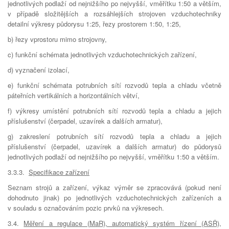
jednotlivých podlaží od nejnižšího po nejvyšší, vměřítku 1:50 a větším,
v případě složitějších a rozsáhlejších strojoven vzduchotechniky
detailní výkresy půdorysu 1:25, řezy prostorem 1:50, 1:25,
b) řezy vprostoru mimo strojovny,
c) funkční schémata jednotlivých vzduchotechnických zařízení,
d) vyznačení izolací,
e) funkční schémata potrubních sítí rozvodů tepla a chladu včetně
páteřních vertikálních a horizontálních větví,
f) výkresy umístění potrubních sítí rozvodů tepla a chladu a jejich
příslušenství (čerpadel, uzavírek a dalších armatur),
g) zakreslení potrubních sítí rozvodů tepla a chladu a jejich
příslušenství (čerpadel, uzavírek a dalších armatur) do půdorysů
jednotlivých podlaží od nejnižšího po nejvyšší, vměřítku 1:50 a větším.
3.3.3.
Specifikace zařízení
Seznam strojů a zařízení, výkaz výměr se zpracovává (pokud není
dohodnuto jinak) po jednotlivých vzduchotechnických zařízeních a
v souladu s označováním pozic prvků na výkresech.
3.4.
Měření a regulace (MaR), automatický systém řízení (ASŘ),