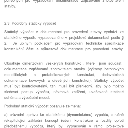
potřebných pro vypracování dokumentace zajišťované zhotovitelem
stavby.
2.3.
Podrobný statický výpočet
Statický výpočet v dokumentaci pro provedení stavby vychází ze
statického výpočtu vypracovaného v projektové dokumentaci podle §
2. Je úplným podkladem pro vypracování technické specifikace
konstrukční části a výkresové dokumentace pro provedení stavby.
Obsahuje dimenzování veškerých konstrukcí, které jsou součástí
dokumentace zajišťované zhotovitelem stavby (výkresy betonových
monolitických a prefabrikovaných konstrukcí, dodavatelská
dokumentace kovových a dřevěných konstrukcí). Statický výpočet
musí být kontrolovatelný, tzn. musí být přehledný, aby bylo možno
sledovat postup výpočtu, návrhová zatížení, uvažované statické
schéma a výpočetní model.
Podrobný statický výpočet obsahuje zejména:
a) průvodní zprávu ke statickému (dynamickému) výpočtu, stručně
rekapitulující základní koncept řešení konstrukce a rozdíly oproti
předběžnému výpočtu, který byl vypracován v rámci projektové