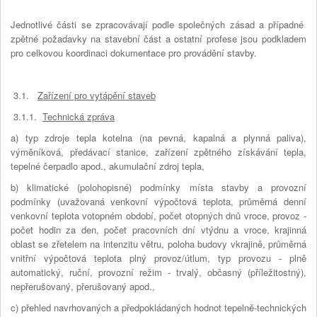
Jednotlivé části se zpracovávají podle společných zásad a případné
zpětné požadavky na stavební část a ostatní profese jsou podkladem
pro celkovou koordinaci dokumentace pro provádění stavby.
3.1.
Zařízení pro vytápění staveb
3.1.1.
Technická zpráva
a) typ zdroje tepla kotelna (na pevná, kapalná a plynná paliva),
výměníková, předávací stanice, zařízení zpětného získávání tepla,
tepelné čerpadlo apod., akumulační zdroj tepla,
b) klimatické (polohopisné) podmínky místa stavby a provozní
podmínky (uvažovaná venkovní výpočtová teplota, průměrná denní
venkovní teplota votopném období, počet otopných dnů vroce, provoz -
počet hodin za den, počet pracovních dní vtýdnu a vroce, krajinná
oblast se zřetelem na intenzitu větru, poloha budovy vkrajině, průměrná
vnitřní výpočtová teplota plný provoz/útlum, typ provozu - plně
automatický, ruční, provozní režim - trvalý, občasný (příležitostný),
nepřerušovaný, přerušovaný apod.,
c) přehled navrhovaných a předpokládaných hodnot tepelně-technických