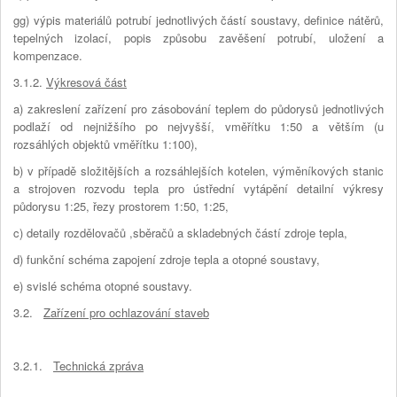
gg) výpis materiálů potrubí jednotlivých částí soustavy, definice nátěrů,
tepelných izolací, popis způsobu zavěšení potrubí, uložení a
kompenzace.
3.1.2.
Výkresová část
a) zakreslení zařízení pro zásobování teplem do půdorysů jednotlivých
podlaží od nejnižšího po nejvyšší, vměřítku 1:50 a větším (u
rozsáhlých objektů vměřítku 1:100),
b) v případě složitějších a rozsáhlejších kotelen, výměníkových stanic
a strojoven rozvodu tepla pro ústřední vytápění detailní výkresy
půdorysu 1:25, řezy prostorem 1:50, 1:25,
c) detaily rozdělovačů ,sběračů a skladebných částí zdroje tepla,
d) funkční schéma zapojení zdroje tepla a otopné soustavy,
e) svislé schéma otopné soustavy.
3.2.
Zařízení pro ochlazování staveb
3.2.1.
Technická zpráva