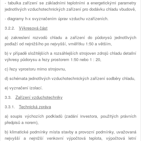
- tabulka zařízení se základními teplotními a energetickými parametry
jednotlivých vzduchotechnických zařízení pro dodávku chladu vbudově,
- diagramy h-x svyznačením úprav vzduchu vzařízeních.
3.2.2.
Výkresová část
a) zakreslení rozvodů chladu a zařízení do půdorysů jednotlivých
podlaží od nejnižšího po nejvyšší, vměřítku 1:50 a větším,
b) v případě složitějších a rozsáhlejších strojoven zdrojů chladu detailní
výkresy půdorysu a řezy prostorem 1:50 nebo 1 : 20,
c) řezy vprostoru mimo strojovnu,
d) schémata jednotlivých vzduchotechnických zařízení sodběry chladu,
e) vyznačení izolací.
3.3.
Zařízení vzduchotechniky
3.3.1.
Technická zpráva
a) soupis výchozích podkladů (zadání investora, použitých právních
předpisů a norem),
b) klimatické podmínky místa stavby a provozní podmínky, uvažovaná
nejvyšší a nejnižší venkovní výpočtová teplota, výpočtová letní