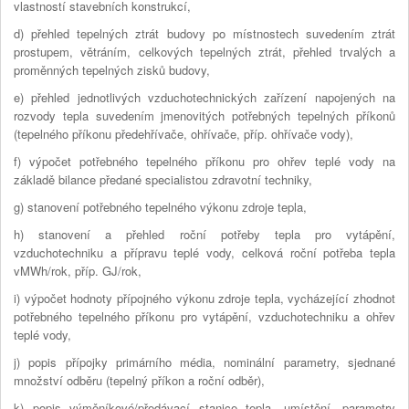
vlastností stavebních konstrukcí,
d) přehled tepelných ztrát budovy po místnostech suvedením ztrát
prostupem, větráním, celkových tepelných ztrát, přehled trvalých a
proměnných tepelných zisků budovy,
e) přehled jednotlivých vzduchotechnických zařízení napojených na
rozvody tepla suvedením jmenovitých potřebných tepelných příkonů
(tepelného příkonu předehřívače, ohřívače, příp. ohřívače vody),
f) výpočet potřebného tepelného příkonu pro ohřev teplé vody na
základě bilance předané specialistou zdravotní techniky,
g) stanovení potřebného tepelného výkonu zdroje tepla,
h) stanovení a přehled roční potřeby tepla pro vytápění,
vzduchotechniku a přípravu teplé vody, celková roční potřeba tepla
vMWh/rok, příp. GJ/rok,
i) výpočet hodnoty přípojného výkonu zdroje tepla, vycházející zhodnot
potřebného tepelného příkonu pro vytápění, vzduchotechniku a ohřev
teplé vody,
j) popis přípojky primárního média, nominální parametry, sjednané
množství odběru (tepelný příkon a roční odběr),
k) popis výměníkové/předávací stanice tepla, umístění, parametry