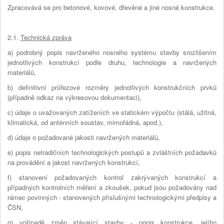
Zpracovává se pro betonové, kovové, dřevěné a jiné nosné konstrukce.
2.1.
Technická zpráva
a) podrobný popis navrženého nosného systému stavby srozlišením
jednotlivých konstrukcí podle druhu, technologie a navržených
materiálů,
b) definitivní průřezové rozměry jednotlivých konstrukčních prvků
(případně odkaz na výkresovou dokumentaci),
c) údaje o uvažovaných zatíženích ve statickém výpočtu (stálá, užitná,
klimatická, od anténních soustav, mimořádná, apod.),
d) údaje o požadované jakosti navržených materiálů,
e) popis netradičních technologických postupů a zvláštních požadavků
na provádění a jakost navržených konstrukcí,
f) stanovení požadovaných kontrol zakrývaných konstrukcí a
případných kontrolních měření a zkoušek, pokud jsou požadovány nad
rámec povinných - stanovených příslušnými technologickými předpisy a
ČSN,
g) vpřípadě změn stávající stavby - popis konstrukce, jejího