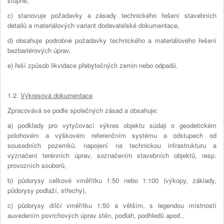
stupně,
c) stanovuje požadavky a zásady technického řešení stavebních
detailů a materiálových variant dodavatelské dokumentace,
d) obsahuje podrobné požadavky technického a materiálového řešení
bezbariérových úprav,
e) řeší způsob likvidace přebytečných zemin nebo odpadů.
1.2.
Výkresová dokumentace
Zpracovává se podle společných zásad a obsahuje:
a) podklady pro vytyčovací výkres objektu súdaji o geodetickém
polohovém a výškovém referenčním systému a odstupech od
sousedních pozemků, napojení na technickou infrastrukturu a
vyznačení terénních úprav, soznačením stavebních objektů, resp.
provozních souborů,
b) půdorysy celkové vměřítku 1:50 nebo 1:100 (výkopy, základy,
půdorysy podlaží, střechy),
c) půdorysy dílčí vměřítku 1:50 a větším, s legendou místností
auvedením povrchových úprav stěn, podlah, podhledů apod.,