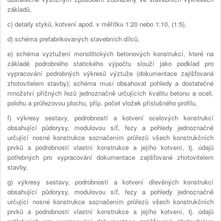
základů,
c) detaily styků, kotvení apod. v měřítku 1:20 nebo 1:10, (1:5),
d) schéma prefabrikovaných stavebních dílců,
e) schéma vyztužení monolitických betonových konstrukcí, které na
základě podrobného statického výpočtu slouží jako podklad pro
vypracování podrobných výkresů výztuže (dokumentace zajišťovaná
zhotovitelem stavby); schéma musí obsahovat pohledy a dostatečné
množství příčných řezů jednoznačně určujících kvalitu betonu a oceli,
polohu a průřezovou plochu, příp. počet vložek příslušného profilu,
f) výkresy sestavy, podrobností a kotvení ocelových konstrukcí
obsahující půdorysy, modulovou síť, řezy a pohledy jednoznačně
určující nosné konstrukce soznačením průřezů všech konstrukčních
prvků a podrobností vlastní konstrukce a jejího kotvení, tj. údajů
potřebných pro vypracování dokumentace zajišťované zhotovitelem
stavby,
g) výkresy sestavy, podrobností a kotvení dřevěných konstrukcí
obsahující půdorysy, modulovou síť, řezy a pohledy jednoznačně
určující nosné konstrukce soznačením průřezů všech konstrukčních
prvků a podrobností vlastní konstrukce a jejího kotvení, tj. údajů