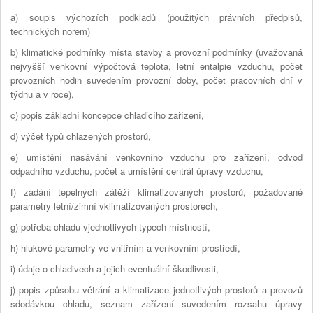
a) soupis výchozích podkladů (použitých právních předpisů,
technických norem)
b) klimatické podmínky místa stavby a provozní podmínky (uvažovaná
nejvyšší venkovní výpočtová teplota, letní entalpie vzduchu, počet
provozních hodin suvedením provozní doby, počet pracovních dní v
týdnu a v roce),
c) popis základní koncepce chladicího zařízení,
d) výčet typů chlazených prostorů,
e) umístění nasávání venkovního vzduchu pro zařízení, odvod
odpadního vzduchu, počet a umístění centrál úpravy vzduchu,
f) zadání tepelných zátěží klimatizovaných prostorů, požadované
parametry letní/zimní vklimatizovaných prostorech,
g) potřeba chladu vjednotlivých typech místností,
h) hlukové parametry ve vnitřním a venkovním prostředí,
i) údaje o chladivech a jejich eventuální škodlivosti,
j) popis způsobu větrání a klimatizace jednotlivých prostorů a provozů
sdodávkou chladu, seznam zařízení suvedením rozsahu úpravy