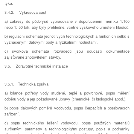
týká.
3.4.2.
Výkresová část
a) zákresy do půdorysů vypracované v doporučeném měřítku 1:100
nebo 1: 50 tak, aby byly přehledné, včetně výškového umístění hlásičů,
b) regulační schémata jednotlivých technologických a funkčních celků s
vyznačenými datovými body a fyzikálními hodnotami,
c) svorková schémata rozvaděčů jsou součástí dokumentace
zajišťované zhotovitelem stavby.
3.5.
Zdravotně technické instalace
3.5.1.
Technická zpráva
a) bilance potřeby vody studené, teplé a povrchové, popis měření
odběru vody a její požadované úpravy (chemické, či biologické apod.),
b) popis tlakových poměrů vodovodu, popis čerpacích a posilovacích
zařízení,
c) popis technického řešení vodovodu, popis použitých materiálů
surčenými parametry a technologickými postupy, popis a podmínky