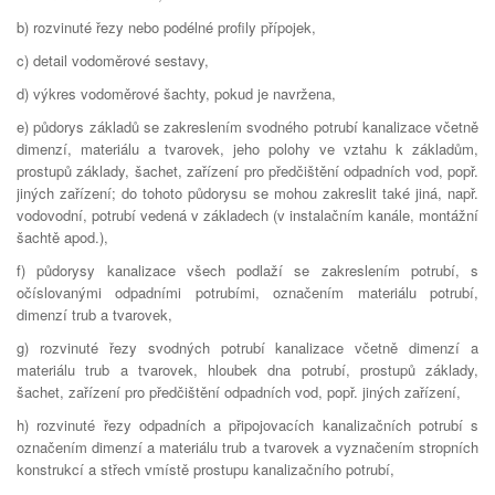
b) rozvinuté řezy nebo podélné profily přípojek,
c) detail vodoměrové sestavy,
d) výkres vodoměrové šachty, pokud je navržena,
e) půdorys základů se zakreslením svodného potrubí kanalizace včetně
dimenzí, materiálu a tvarovek, jeho polohy ve vztahu k základům,
prostupů základy, šachet, zařízení pro předčištění odpadních vod, popř.
jiných zařízení; do tohoto půdorysu se mohou zakreslit také jiná, např.
vodovodní, potrubí vedená v základech (v instalačním kanále, montážní
šachtě apod.),
f) půdorysy kanalizace všech podlaží se zakreslením potrubí, s
očíslovanými odpadními potrubími, označením materiálu potrubí,
dimenzí trub a tvarovek,
g) rozvinuté řezy svodných potrubí kanalizace včetně dimenzí a
materiálu trub a tvarovek, hloubek dna potrubí, prostupů základy,
šachet, zařízení pro předčištění odpadních vod, popř. jiných zařízení,
h) rozvinuté řezy odpadních a připojovacích kanalizačních potrubí s
označením dimenzí a materiálu trub a tvarovek a vyznačením stropních
konstrukcí a střech vmístě prostupu kanalizačního potrubí,