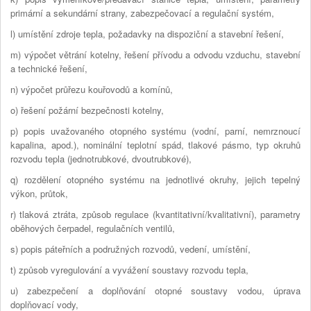
primární a sekundární strany, zabezpečovací a regulační systém,
l) umístění zdroje tepla, požadavky na dispoziční a stavební řešení,
m) výpočet větrání kotelny, řešení přívodu a odvodu vzduchu, stavební
a technické řešení,
n) výpočet průřezu kouřovodů a komínů,
o) řešení požární bezpečnosti kotelny,
p) popis uvažovaného otopného systému (vodní, parní, nemrznoucí
kapalina, apod.), nominální teplotní spád, tlakové pásmo, typ okruhů
rozvodu tepla (jednotrubkové, dvoutrubkové),
q) rozdělení otopného systému na jednotlivé okruhy, jejich tepelný
výkon, průtok,
r) tlaková ztráta, způsob regulace (kvantitativní/kvalitativní), parametry
oběhových čerpadel, regulačních ventilů,
s) popis páteřních a podružných rozvodů, vedení, umístění,
t) způsob vyregulování a vyvážení soustavy rozvodu tepla,
u) zabezpečení a doplňování otopné soustavy vodou, úprava
doplňovací vody,