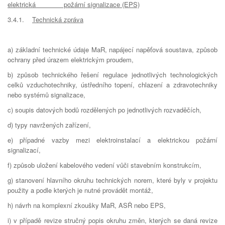
elektrická požární signalizace (EPS)
3.4.1.
Technická zpráva
a) základní technické údaje MaR, napájecí napěťová soustava, způsob
ochrany před úrazem elektrickým proudem,
b) způsob technického řešení regulace jednotlivých technologických
celků vzduchotechniky, ústředního topení, chlazení a zdravotechniky
nebo systémů signalizace,
c) soupis datových bodů rozdělených po jednotlivých rozvaděčích,
d) typy navržených zařízení,
e) případné vazby mezi elektroinstalací a elektrickou požární
signalizací,
f) způsob uložení kabelového vedení vůči stavebním konstrukcím,
g) stanovení hlavního okruhu technických norem, které byly v projektu
použity a podle kterých je nutné provádět montáž,
h) návrh na komplexní zkoušky MaR, ASŘ nebo EPS,
i) v případě revize stručný popis okruhu změn, kterých se daná revize