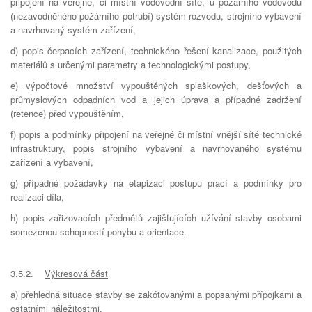
připojení na veřejné, či místní vodovodní sítě, u požárního vodovodu
(nezavodněného požárního potrubí) systém rozvodu, strojního vybavení
a navrhovaný systém zařízení,
d) popis čerpacích zařízení, technického řešení kanalizace, použitých
materiálů s určenými parametry a technologickými postupy,
e) výpočtové množství vypouštěných splaškových, dešťových a
průmyslových odpadních vod a jejich úprava a případné zadržení
(retence) před vypouštěním,
f) popis a podmínky připojení na veřejné či místní vnější sítě technické
infrastruktury, popis strojního vybavení a navrhovaného systému
zařízení a vybavení,
g) případné požadavky na etapizaci postupu prací a podmínky pro
realizaci díla,
h) popis zařizovacích předmětů zajišťujících užívání stavby osobami
somezenou schopností pohybu a orientace.
3.5.2.
Výkresová část
a) přehledná situace stavby se zakótovanými a popsanými přípojkami a
ostatními náležitostmi,