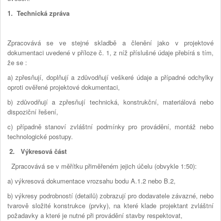
1. Technická zpráva
Zpracovává se ve stejné skladbě a členění jako v projektové
dokumentaci uvedené v příloze č. 1, z níž příslušné údaje přebírá s tím,
že se :
a) zpřesňují, doplňují a zdůvodňují veškeré údaje a případné odchylky
oproti ověřené projektové dokumentaci,
b) zdůvodňují a zpřesňují technická, konstrukční, materiálová nebo
dispoziční řešení,
c) případně stanoví zvláštní podmínky pro provádění, montáž nebo
technologické postupy.
2. Výkresová část
Zpracovává se v měřítku přiměřeném jejich účelu (obvykle 1:50):
a) výkresová dokumentace vrozsahu bodu A.1.2 nebo B.2,
b) výkresy podrobností (detailů) zobrazují pro dodavatele závazné, nebo
tvarově složité konstrukce (prvky), na které klade projektant zvláštní
požadavky a které je nutné při provádění stavby respektovat,