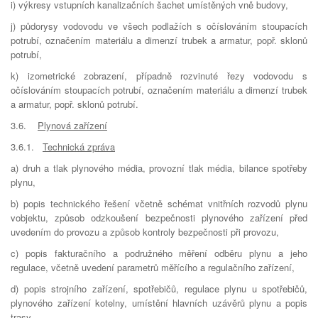
i) výkresy vstupních kanalizačních šachet umístěných vně budovy,
j) půdorysy vodovodu ve všech podlažích s očíslováním stoupacích
potrubí, označením materiálu a dimenzí trubek a armatur, popř. sklonů
potrubí,
k) izometrické zobrazení, případně rozvinuté řezy vodovodu s
očíslováním stoupacích potrubí, označením materiálu a dimenzí trubek
a armatur, popř. sklonů potrubí.
3.6.
Plynová zařízení
3.6.1.
Technická zpráva
a) druh a tlak plynového média, provozní tlak média, bilance spotřeby
plynu,
b) popis technického řešení včetně schémat vnitřních rozvodů plynu
vobjektu, způsob odzkoušení bezpečnosti plynového zařízení před
uvedením do provozu a způsob kontroly bezpečnosti při provozu,
c) popis fakturačního a podružného měření odběru plynu a jeho
regulace, včetně uvedení parametrů měřícího a regulačního zařízení,
d) popis strojního zařízení, spotřebičů, regulace plynu u spotřebičů,
plynového zařízení kotelny, umístění hlavních uzávěrů plynu a popis
trasy,