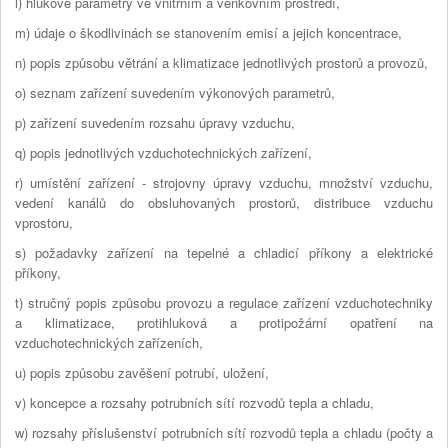
l) hlukové parametry ve vnitřním a venkovním prostředí,
m) údaje o škodlivinách se stanovením emisí a jejich koncentrace,
n) popis způsobu větrání a klimatizace jednotlivých prostorů a provozů,
o) seznam zařízení suvedením výkonových parametrů,
p) zařízení suvedením rozsahu úpravy vzduchu,
q) popis jednotlivých vzduchotechnických zařízení,
r) umístění zařízení - strojovny úpravy vzduchu, množství vzduchu,
vedení kanálů do obsluhovaných prostorů, distribuce vzduchu
vprostoru,
s) požadavky zařízení na tepelné a chladicí příkony a elektrické
příkony,
t) stručný popis způsobu provozu a regulace zařízení vzduchotechniky
a klimatizace, protihluková a protipožární opatření na
vzduchotechnických zařízeních,
u) popis způsobu zavěšení potrubí, uložení,
v) koncepce a rozsahy potrubních sítí rozvodů tepla a chladu,
w) rozsahy příslušenství potrubních sítí rozvodů tepla a chladu (počty a