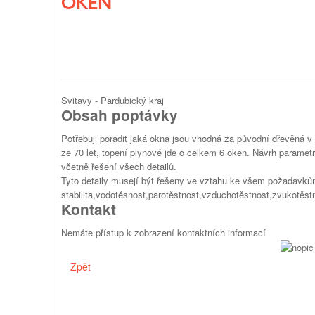
OKEN
Svitavy - Pardubický kraj
Obsah poptávky
Potřebuji poradit jaká okna jsou vhodná za původní dřevěná
ze 70 let, topení plynové jde o celkem 6 oken. Návrh paramet
včetně řešení všech detailů.
Tyto detaily musejí být řešeny ve vztahu ke všem požadavkům
stabilita,vodotěsnost,parotěstnost,vzduchotěstnost,zvukotěst
Kontakt
Nemáte přístup k zobrazení kontaktních informací
Zpět