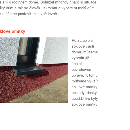
s sní o rodinném domě. Bohužel mnohdy finanční situace
elký dům a tak se člověk uskromní a vybere si malý dům.
 můžeme postavit relativně levně...
klové omítky
Po zateplení
soklové části
domu, můžeme
vytvořit již
finální
povrchovou
úpravu. K tomu
můžeme využít
soklové omítky,
obklady, desky
apod.Dříve byly
soklové omítky