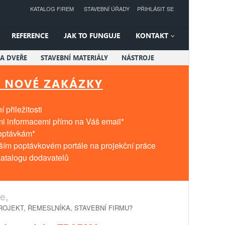
KATALOG FIREM
STAVEBNÍ ÚŘADY
PŘIHLÁSIT SE
REFERENCE
JAK TO FUNGUJE
KONTAKT
A DVEŘE
STAVEBNÍ MATERIÁLY
NÁSTROJE
T NOVÉ ZAKÁZKY
 přiležitosti
mi informacemi přímo na Váš email*
poptávkám*
tším poptávkovém portále na projekční práce
atalogu dodavatelů
e,
OJEKT, ŘEMESLNÍKA, STAVEBNÍ FIRMU?