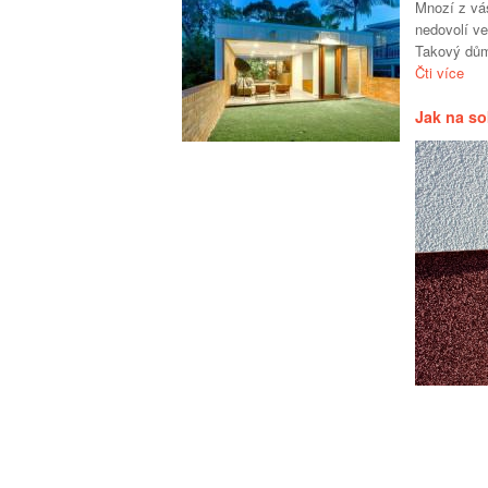
Mnozí z vá
nedovolí v
Takový dům
Čti více
Jak na so