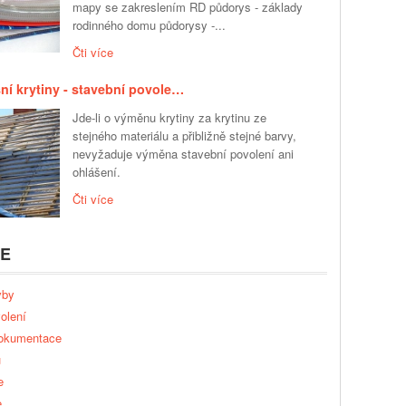
mapy se zakreslením RD půdorys - základy
rodinného domu půdorysy -...
Čti více
ní krytiny - stavební povole…
Jde-li o výměnu krytiny za krytinu ze
stejného materiálu a přibližně stejné barvy,
nevyžaduje výměna stavební povolení ani
ohlášení.
Čti více
IE
vby
olení
dokumentace
u
e
e