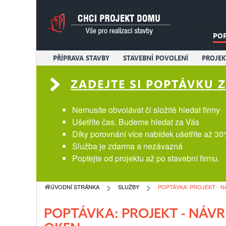
PO
PŘÍPRAVA STAVBY
STAVEBNÍ POVOLENÍ
PROJE
ZADEJTE SI POPTÁVKU
Nemusíte obvolávat či složitě hledat firmy
Ušetříte čas. Budeme hledat za Vás
Díky porovnání více nabídek ušetříte až 30
Služba je zdarma a nezávazná
Poptejte od projektu až po stavební firmu.
ÚVODNÍ STRÁNKA
SLUŽBY
POPTÁVKA: PROJEKT - 
POPTÁVKA: PROJEKT - NÁV