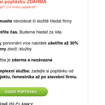
 si poptávku ZDARMA
uje?
,
Co mohu poptávat?
obvolávat či složitě hledat firmy
musíte
Budeme hledat za Vás
tříte čas.
y porovnání více nabídek
ušetříte až 30%
zboží /služby
eny
žba je
zdarma a nezávazná
zadejte si poptávku od
plexní služba:
jektu, řemeslníka až po stavební firmu.
ENĚJŠÍ ČLÁNKY