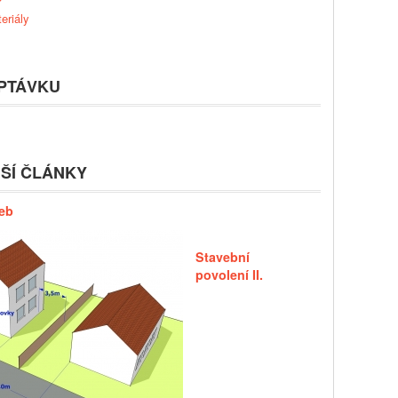
eriály
PTÁVKU
ŠÍ ČLÁNKY
eb
Stavební
povolení II.