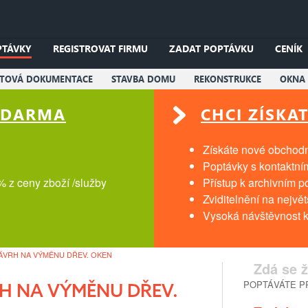
PTÁVKY
REGISTROVAT FIRMU
ZADAT POPTÁVKU
CENÍK
KTOVÁ DOKUMENTACE
STAVBA DOMU
REKONSTRUKCE
OKNA 
 ZDARMA
CHCI ZÍSKA
Získáte nové obchodní
Poptávky s kontaktní
% z ceny zboží /služby
Přístup k archivním 
Zviditelnění na nejvě
Vysoká návštěvnost k
NÁVRH NA VÝMĚNU DŘEV. OKEN
Zdá se ž
POPTÁVÁTE PR
RH NA VÝMĚNU DŘEV.