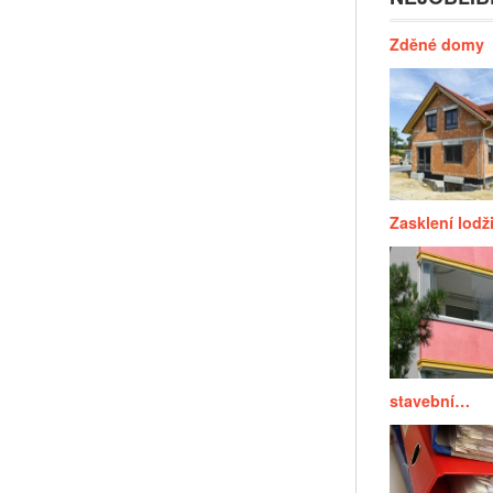
Zděné domy
Zasklení lodž
stavební…