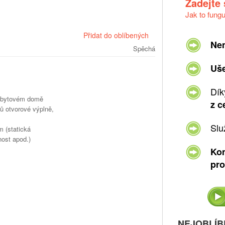
Zadejte
Jak to fung
Přidat do oblíbených
Ne
Spěchá
Uše
Dík
 v bytovém domě
z c
rů otvorové výplně,
Slu
 (statická
nost apod.)
Kom
pro
NEJOBLÍB