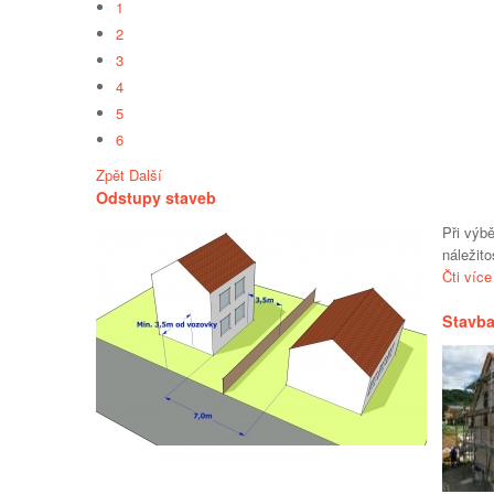
1
2
3
4
5
6
Zpět
Další
Odstupy staveb
Při výb
náležit
Čti více
Stavb