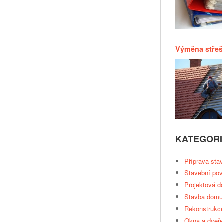
Výměna střeš
KATEGOR
Příprava sta
Stavební pov
Projektová 
Stavba dom
Rekonstrukc
Okna a dveř